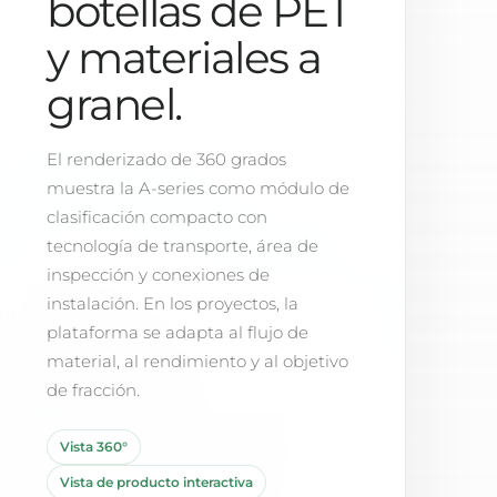
botellas de PET
y materiales a
granel.
El renderizado de 360 grados
muestra la A-series como módulo de
clasificación compacto con
tecnología de transporte, área de
inspección y conexiones de
instalación. En los proyectos, la
plataforma se adapta al flujo de
material, al rendimiento y al objetivo
de fracción.
Vista 360°
Vista de producto interactiva