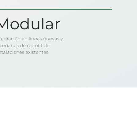
Modular
tegración en líneas nuevas y
cenarios de retrofit de
stalaciones existentes