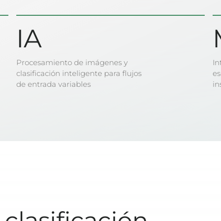
IA
Procesamiento de imágenes y
In
clasificación inteligente para flujos
es
de entrada variables
in
clasificación