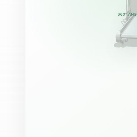
360° AN
Zurück
Weiter