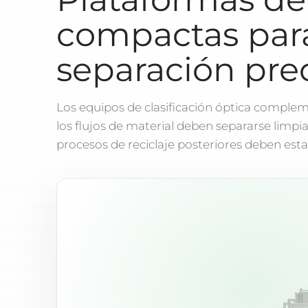
compactas par
separación prec
Los equipos de clasificación óptica complem
los flujos de material deben separarse limpi
procesos de reciclaje posteriores deben estab