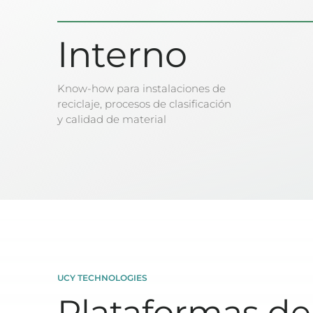
Interno
Know-how para instalaciones de
reciclaje, procesos de clasificación
y calidad de material
UCY TECHNOLOGIES
Plataformas de 