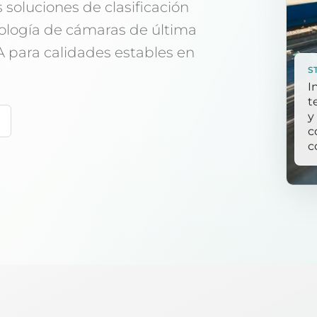
s soluciones de clasificación
logía de cámaras de última
 para calidades estables en
S
I
t
y
c
c