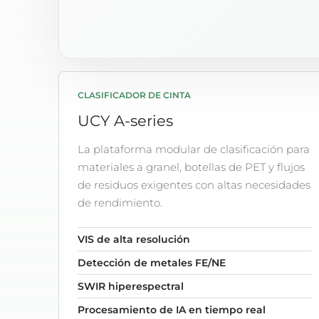
CLASIFICADOR DE CINTA
UCY A-series
La plataforma modular de clasificación para
materiales a granel, botellas de PET y flujos
de residuos exigentes con altas necesidades
de rendimiento.
VIS de alta resolución
Detección de metales FE/NE
SWIR hiperespectral
Procesamiento de IA en tiempo real