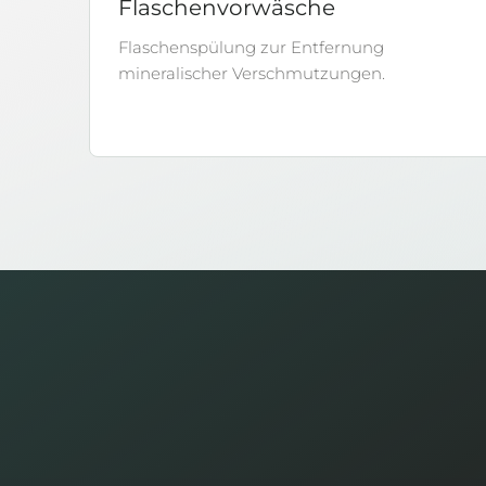
Flaschenvorwäsche
Flaschenspülung zur Entfernung
mineralischer Verschmutzungen.