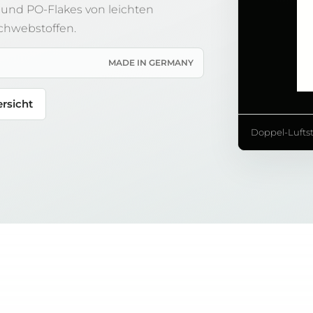
- und PO-Flakes von leichten
Schwebstoffen.
MADE IN GERMANY
rsicht
Doppel-Lufts