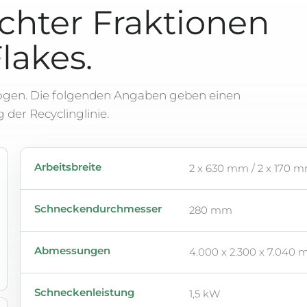
chter Fraktionen
lakes.
zogen. Die folgenden Angaben geben einen
 der Recyclinglinie.
Technische Eckdaten für Doppel-Luftstromseparator
Arbeitsbreite
2 x 630 mm / 2 x 170 
Schneckendurchmesser
280 mm
Abmessungen
4.000 x 2.300 x 7.040
Schneckenleistung
1,5 kW