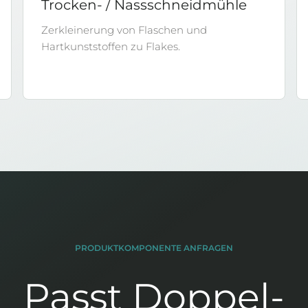
Trocken- / Nassschneidmühle
Zerkleinerung von Flaschen und
Hartkunststoffen zu Flakes.
PRODUKTKOMPONENTE ANFRAGEN
Passt Doppel-