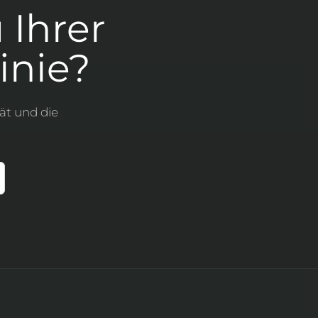
 Ihrer
inie?
ät und die