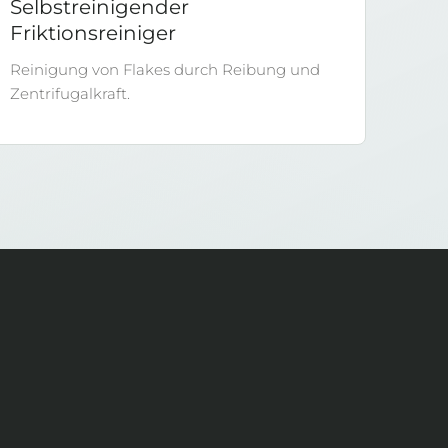
Selbstreinigender
Friktionsreiniger
Reinigung von Flakes durch Reibung und
Zentrifugalkraft.