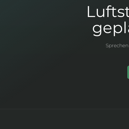
Lufts
gepl
Sprechen 