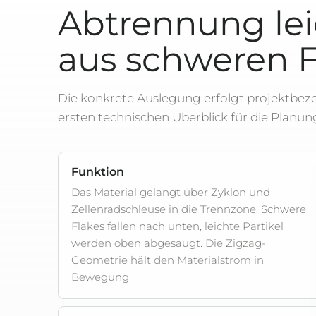
Abtrennung lei
aus schweren F
Die konkrete Auslegung erfolgt projektbe
ersten technischen Überblick für die Planung
Funktion
Das Material gelangt über Zyklon und
Zellenradschleuse in die Trennzone. Schwere
Flakes fallen nach unten, leichte Partikel
werden oben abgesaugt. Die Zigzag-
Geometrie hält den Materialstrom in
Bewegung.