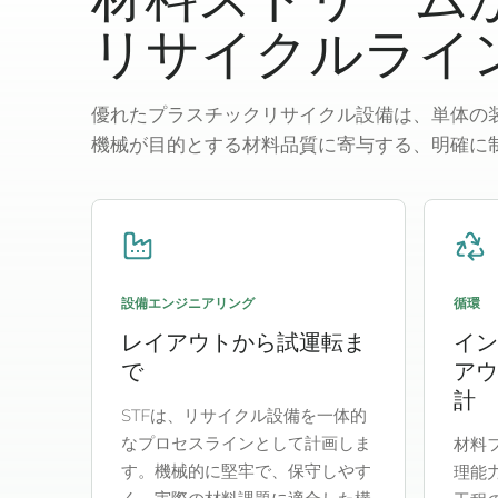
リサイクルライ
優れたプラスチックリサイクル設備は、単体の
機械が目的とする材料品質に寄与する、明確に
設備エンジニアリング
循環
レイアウトから試運転ま
イン
で
アウ
計
STFは、リサイクル設備を一体的
なプロセスラインとして計画しま
材料
す。機械的に堅牢で、保守しやす
理能