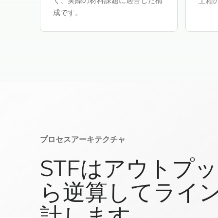
く、実際の材料課題に適合した構
工程
成です。
プロセスアーキテクチャ
STFはアウトプ
ら逆算してライ
計します。